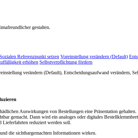
mafreundlicher gestalten.
Sozialen Referenzpunkt setzen
Voreinstellung verändern (Default)
Ents
uffälligkeit erhöhen
Selbstverpflichtung fördern
einstellung verändern (Default), Entscheidungsaufwand verändern, Sel
duzieren
schädlichen Auswirkungen von Bestellungen eine Präsentation gehalten
ar gemacht. Dann wird ein analoges oder digitales Bestellklemmbrett 
Lieferfahrten reduziert werden soll.
 und die sichtbargemachten Informationen wirken.