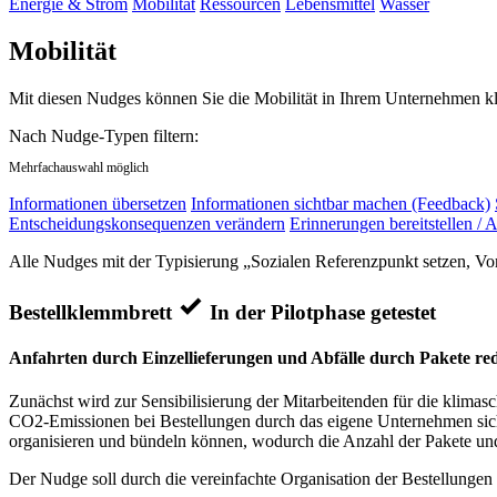
Energie & Strom
Mobilität
Ressourcen
Lebensmittel
Wasser
Mobilität
Mit diesen Nudges können Sie die Mobilität in Ihrem Unternehmen kli
Nach Nudge-Typen filtern:
Mehrfachauswahl möglich
Informationen übersetzen
Informationen sichtbar machen (Feedback)
Entscheidungskonsequenzen verändern
Erinnerungen bereitstellen / A
Alle Nudges mit der Typisierung „Sozialen Referenzpunkt setzen, Vor
Bestellklemmbrett
In der Pilotphase getestet
Anfahrten durch Einzellieferungen und Abfälle durch Pakete re
Zunächst wird zur Sensibilisierung der Mitarbeitenden für die klima
CO2-Emissionen bei Bestellungen durch das eigene Unternehmen sichtb
organisieren und bündeln können, wodurch die Anzahl der Pakete und 
Der Nudge soll durch die vereinfachte Organisation der Bestellungen