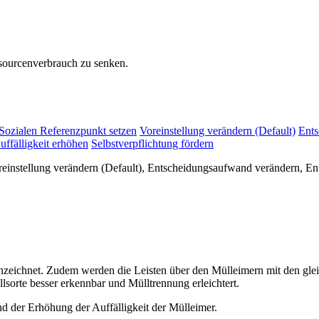
sourcenverbrauch zu senken.
Sozialen Referenzpunkt setzen
Voreinstellung verändern (Default)
Ents
uffälligkeit erhöhen
Selbstverpflichtung fördern
oreinstellung verändern (Default), Entscheidungsaufwand verändern, 
eichnet. Zudem werden die Leisten über den Mülleimern mit den gle
lsorte besser erkennbar und Mülltrennung erleichtert.
 der Erhöhung der Auffälligkeit der Mülleimer.