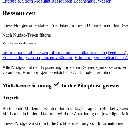
Energie & Strom
Mobilität
Ressourcen
Lebensmittel
Wasser
Ressourcen
Diese Nudges unterstützen Sie dabei, in Ihrem Unternehmen den Res
Nach Nudge-Typen filtern:
Mehrfachauswahl möglich
Informationen übersetzen
Informationen sichtbar machen (Feedback)
Entscheidungskonsequenzen verändern
Erinnerungen bereitstellen / A
Alle Nudges mit der Typisierung „Sozialen Referenzpunkt setzen, V
verändern, Erinnerungen bereitstellen / Auffälligkeit erhöhen“:
Müll-Kennzeichnung
In der Pilotphase getestet
Recyceln
Bestehende Mülleimer werden durch farbiges Tape am Henkel gekennz
Müllsorten bebildert. Dadurch wird die Zuordnung der jeweiligen Mül
Dieser Nudge wirkt durch die Sichtbarmachung von Informationen und