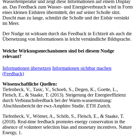
Wassertemperatur und zeigt diese Informationen auf einem Display
an. Das Feedback zum Wasser- und Energieverbrauch wird in Form
eines kleinen Eisbären übermittelt, der auf seiner Scholle sitzt.
Duscht man zu lange, schmilzt die Scholle und der Eisbär versinkt
im Meer.
Der Nudge ist wirksam durch das Feedback in Echtzeit als auch die
Übersetzung von Informationen in leicht verständliche Bildsprache.
Welche Wirkungsmechanismen sind bei diesem Nudge
relevant?
Informationen übersetzen
Informationen sichtbar machen
(Feedback)
Wissenschaftliche Quellen:
Tiefenbeck, V., Tasic, V., Schoeb, S., Degen, K., Goette, L.,
Fleisch, E., & Staake, T. (2013). Steigerung der Energieeffizienz
durch Verbrauchsfeedback bei der Warm-wassernutzung:
Abschlussbericht der ewz-Amphiro Studie. ETH Zurich.
Tiefenbeck, V., Wörner, A., Schöb, S., Fleisch, E., & Staake, T.
(2018). Real-time feedback promotes energy conservation in the
absence of volunteer selection bias and monetary incentives. Nature
Energy, 1.