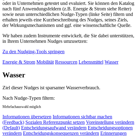
oder in Unternehmen getestet und evaluiert. Sie können den Katalog
nach fünf Anwendungsfeldern (z.B. Energie & Strom siehe Reiter)
sowie neun unterschiedlichen Nudge-Typen (linke Seite) filtern und
erhalten jeweils eine Kurzbeschreibung des Nudges, seines Ziels,
der Wirkungsmechanismen und ggf. eine wissenschaftliche Quelle.
Wir haben zudem Instrumente entwickelt, die Sie dabei unterstützen,
in Ihrem Unternehmen Nudges umzusetzen:
Zu den Nudging-Tools springen
Energie & Strom
Mobilität
Ressourcen
Lebensmittel
Wasser
Wasser
Ziel dieser Nudges ist sparsamer Wasserverbrauch.
Nach Nudge-Typen filtern:
Mehrfachauswahl möglich
Informationen übersetzen
Informationen sichtbar machen
(Feedback)
Sozialen Referenzpunkt setzen
Voreinstellung verändern
(Default)
Entscheidungsaufwand verändern
Entscheidungsoptionen
verändern
Entscheidungskonsequenzen verändern
Erinnerungen