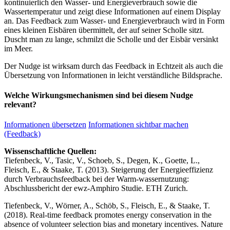
kontinuierlich den Wasser- und Energieverbrauch sowie die
Wassertemperatur und zeigt diese Informationen auf einem Display
an. Das Feedback zum Wasser- und Energieverbrauch wird in Form
eines kleinen Eisbären übermittelt, der auf seiner Scholle sitzt.
Duscht man zu lange, schmilzt die Scholle und der Eisbär versinkt
im Meer.
Der Nudge ist wirksam durch das Feedback in Echtzeit als auch die
Übersetzung von Informationen in leicht verständliche Bildsprache.
Welche Wirkungsmechanismen sind bei diesem Nudge
relevant?
Informationen übersetzen
Informationen sichtbar machen
(Feedback)
Wissenschaftliche Quellen:
Tiefenbeck, V., Tasic, V., Schoeb, S., Degen, K., Goette, L.,
Fleisch, E., & Staake, T. (2013). Steigerung der Energieeffizienz
durch Verbrauchsfeedback bei der Warm-wassernutzung:
Abschlussbericht der ewz-Amphiro Studie. ETH Zurich.
Tiefenbeck, V., Wörner, A., Schöb, S., Fleisch, E., & Staake, T.
(2018). Real-time feedback promotes energy conservation in the
absence of volunteer selection bias and monetary incentives. Nature