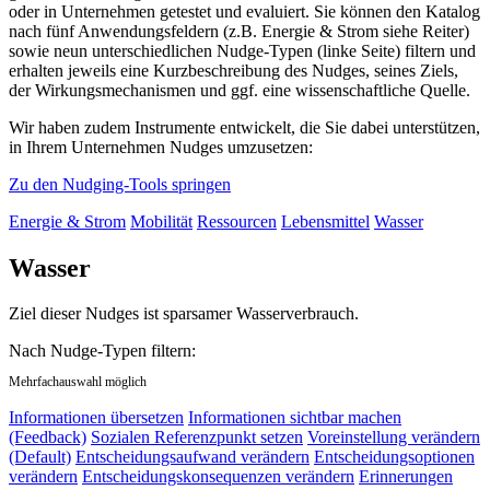
oder in Unternehmen getestet und evaluiert. Sie können den Katalog
nach fünf Anwendungsfeldern (z.B. Energie & Strom siehe Reiter)
sowie neun unterschiedlichen Nudge-Typen (linke Seite) filtern und
erhalten jeweils eine Kurzbeschreibung des Nudges, seines Ziels,
der Wirkungsmechanismen und ggf. eine wissenschaftliche Quelle.
Wir haben zudem Instrumente entwickelt, die Sie dabei unterstützen,
in Ihrem Unternehmen Nudges umzusetzen:
Zu den Nudging-Tools springen
Energie & Strom
Mobilität
Ressourcen
Lebensmittel
Wasser
Wasser
Ziel dieser Nudges ist sparsamer Wasserverbrauch.
Nach Nudge-Typen filtern:
Mehrfachauswahl möglich
Informationen übersetzen
Informationen sichtbar machen
(Feedback)
Sozialen Referenzpunkt setzen
Voreinstellung verändern
(Default)
Entscheidungsaufwand verändern
Entscheidungsoptionen
verändern
Entscheidungskonsequenzen verändern
Erinnerungen