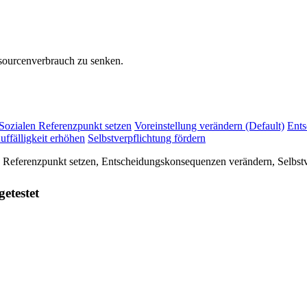
sourcenverbrauch zu senken.
Sozialen Referenzpunkt setzen
Voreinstellung verändern (Default)
Ents
uffälligkeit erhöhen
Selbstverpflichtung fördern
n Referenzpunkt setzen, Entscheidungskonsequenzen verändern, Selbstv
getestet