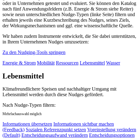
oder in Unternehmen getestet und evaluiert. Sie können den Katalog
nach fünf Anwendungsfeldern (z.B. Energie & Strom siehe Reiter)
sowie neun unterschiedlichen Nudge-Typen (linke Seite) filtern und
erhalten jeweils eine Kurzbeschreibung des Nudges, seines Ziels,
der Wirkungsmechanismen und ggf. eine wissenschaftliche Quelle.
Wir haben zudem Instrumente entwickelt, die Sie dabei unterstützen,
in Ihrem Unternehmen Nudges umzusetzen:
Zu den Nudging-Tools springen
Energie & Strom
Mobilität
Ressourcen
Lebensmittel
Wasser
Lebensmittel
Klimafreundlichere Speisen und nachhaltiger Umgang mit
Lebensmittel werden durch diese Nudges gefördert.
Nach Nudge-Typen filtern:
Mehrfachauswahl möglich
Informationen übersetzen
Informationen sichtbar machen
(Feedback)
Sozialen Referenzpunkt setzen
Voreinstellung verändern
(Default)
Entscheidungsaufwand verändern
Entscheidungsoptionen