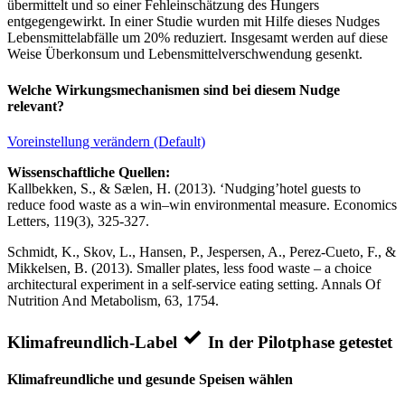
übermittelt und so einer Fehleinschätzung des Hungers
entgegengewirkt. In einer Studie wurden mit Hilfe dieses Nudges
Lebensmittelabfälle um 20% reduziert. Insgesamt werden auf diese
Weise Überkonsum und Lebensmittelverschwendung gesenkt.
Welche Wirkungsmechanismen sind bei diesem Nudge
relevant?
Voreinstellung verändern (Default)
Wissenschaftliche Quellen:
Kallbekken, S., & Sælen, H. (2013). ‘Nudging’hotel guests to
reduce food waste as a win–win environmental measure. Economics
Letters, 119(3), 325-327.
Schmidt, K., Skov, L., Hansen, P., Jespersen, A., Perez-Cueto, F., &
Mikkelsen, B. (2013). Smaller plates, less food waste – a choice
architectural experiment in a self-service eating setting. Annals Of
Nutrition And Metabolism, 63, 1754.
Klimafreundlich-Label
In der Pilotphase getestet
Klimafreundliche und gesunde Speisen wählen