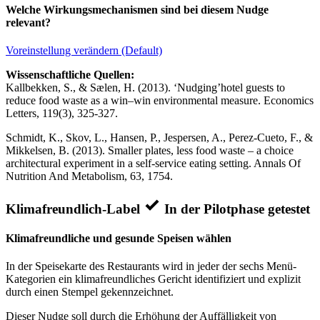
Welche Wirkungsmechanismen sind bei diesem Nudge
relevant?
Voreinstellung verändern (Default)
Wissenschaftliche Quellen:
Kallbekken, S., & Sælen, H. (2013). ‘Nudging’hotel guests to
reduce food waste as a win–win environmental measure. Economics
Letters, 119(3), 325-327.
Schmidt, K., Skov, L., Hansen, P., Jespersen, A., Perez-Cueto, F., &
Mikkelsen, B. (2013). Smaller plates, less food waste – a choice
architectural experiment in a self-service eating setting. Annals Of
Nutrition And Metabolism, 63, 1754.
Klimafreundlich-Label
In der Pilotphase getestet
Klimafreundliche und gesunde Speisen wählen
In der Speisekarte des Restaurants wird in jeder der sechs Menü-
Kategorien ein klimafreundliches Gericht identifiziert und explizit
durch einen Stempel gekennzeichnet.
Dieser Nudge soll durch die Erhöhung der Auffälligkeit von