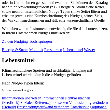
oder in Unternehmen getestet und evaluiert. Sie können den Katalog
nach fünf Anwendungsfeldern (z.B. Energie & Strom siehe Reiter)
sowie neun unterschiedlichen Nudge-Typen (linke Seite) filtern und
erhalten jeweils eine Kurzbeschreibung des Nudges, seines Ziels,
der Wirkungsmechanismen und ggf. eine wissenschaftliche Quelle.
Wir haben zudem Instrumente entwickelt, die Sie dabei unterstützen,
in Ihrem Unternehmen Nudges umzusetzen:
Zu den Nudging-Tools springen
Energie & Strom
Mobilität
Ressourcen
Lebensmittel
Wasser
Lebensmittel
Klimafreundlichere Speisen und nachhaltiger Umgang mit
Lebensmittel werden durch diese Nudges gefördert.
Nach Nudge-Typen filtern:
Mehrfachauswahl möglich
Informationen übersetzen
Informationen sichtbar machen
(Feedback)
Sozialen Referenzpunkt setzen
Voreinstellung verändern
(Default)
Entscheidungsaufwand verändern
Entscheidungsoptionen