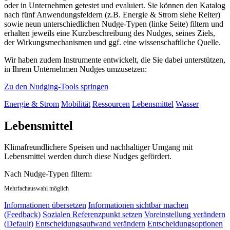
oder in Unternehmen getestet und evaluiert. Sie können den Katalog
nach fünf Anwendungsfeldern (z.B. Energie & Strom siehe Reiter)
sowie neun unterschiedlichen Nudge-Typen (linke Seite) filtern und
erhalten jeweils eine Kurzbeschreibung des Nudges, seines Ziels,
der Wirkungsmechanismen und ggf. eine wissenschaftliche Quelle.
Wir haben zudem Instrumente entwickelt, die Sie dabei unterstützen,
in Ihrem Unternehmen Nudges umzusetzen:
Zu den Nudging-Tools springen
Energie & Strom
Mobilität
Ressourcen
Lebensmittel
Wasser
Lebensmittel
Klimafreundlichere Speisen und nachhaltiger Umgang mit
Lebensmittel werden durch diese Nudges gefördert.
Nach Nudge-Typen filtern:
Mehrfachauswahl möglich
Informationen übersetzen
Informationen sichtbar machen
(Feedback)
Sozialen Referenzpunkt setzen
Voreinstellung verändern
(Default)
Entscheidungsaufwand verändern
Entscheidungsoptionen