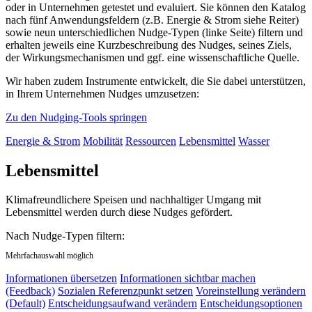
oder in Unternehmen getestet und evaluiert. Sie können den Katalog
nach fünf Anwendungsfeldern (z.B. Energie & Strom siehe Reiter)
sowie neun unterschiedlichen Nudge-Typen (linke Seite) filtern und
erhalten jeweils eine Kurzbeschreibung des Nudges, seines Ziels,
der Wirkungsmechanismen und ggf. eine wissenschaftliche Quelle.
Wir haben zudem Instrumente entwickelt, die Sie dabei unterstützen,
in Ihrem Unternehmen Nudges umzusetzen:
Zu den Nudging-Tools springen
Energie & Strom
Mobilität
Ressourcen
Lebensmittel
Wasser
Lebensmittel
Klimafreundlichere Speisen und nachhaltiger Umgang mit
Lebensmittel werden durch diese Nudges gefördert.
Nach Nudge-Typen filtern:
Mehrfachauswahl möglich
Informationen übersetzen
Informationen sichtbar machen
(Feedback)
Sozialen Referenzpunkt setzen
Voreinstellung verändern
(Default)
Entscheidungsaufwand verändern
Entscheidungsoptionen