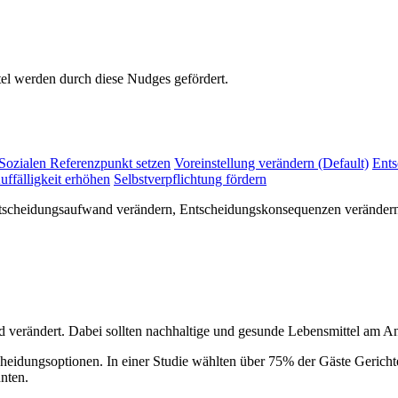
el werden durch diese Nudges gefördert.
Sozialen Referenzpunkt setzen
Voreinstellung verändern (Default)
Ents
uffälligkeit erhöhen
Selbstverpflichtung fördern
tscheidungsaufwand verändern, Entscheidungskonsequenzen verändern, E
verändert. Dabei sollten nachhaltige und gesunde Lebensmittel am An
eidungsoptionen. In einer Studie wählten über 75% der Gäste Gerich
nten.