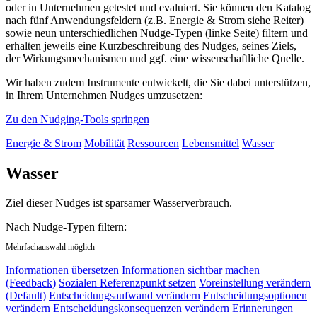
oder in Unternehmen getestet und evaluiert. Sie können den Katalog
nach fünf Anwendungsfeldern (z.B. Energie & Strom siehe Reiter)
sowie neun unterschiedlichen Nudge-Typen (linke Seite) filtern und
erhalten jeweils eine Kurzbeschreibung des Nudges, seines Ziels,
der Wirkungsmechanismen und ggf. eine wissenschaftliche Quelle.
Wir haben zudem Instrumente entwickelt, die Sie dabei unterstützen,
in Ihrem Unternehmen Nudges umzusetzen:
Zu den Nudging-Tools springen
Energie & Strom
Mobilität
Ressourcen
Lebensmittel
Wasser
Wasser
Ziel dieser Nudges ist sparsamer Wasserverbrauch.
Nach Nudge-Typen filtern:
Mehrfachauswahl möglich
Informationen übersetzen
Informationen sichtbar machen
(Feedback)
Sozialen Referenzpunkt setzen
Voreinstellung verändern
(Default)
Entscheidungsaufwand verändern
Entscheidungsoptionen
verändern
Entscheidungskonsequenzen verändern
Erinnerungen