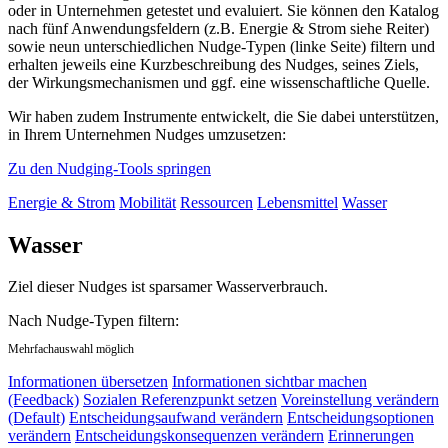
oder in Unternehmen getestet und evaluiert. Sie können den Katalog
nach fünf Anwendungsfeldern (z.B. Energie & Strom siehe Reiter)
sowie neun unterschiedlichen Nudge-Typen (linke Seite) filtern und
erhalten jeweils eine Kurzbeschreibung des Nudges, seines Ziels,
der Wirkungsmechanismen und ggf. eine wissenschaftliche Quelle.
Wir haben zudem Instrumente entwickelt, die Sie dabei unterstützen,
in Ihrem Unternehmen Nudges umzusetzen:
Zu den Nudging-Tools springen
Energie & Strom
Mobilität
Ressourcen
Lebensmittel
Wasser
Wasser
Ziel dieser Nudges ist sparsamer Wasserverbrauch.
Nach Nudge-Typen filtern:
Mehrfachauswahl möglich
Informationen übersetzen
Informationen sichtbar machen
(Feedback)
Sozialen Referenzpunkt setzen
Voreinstellung verändern
(Default)
Entscheidungsaufwand verändern
Entscheidungsoptionen
verändern
Entscheidungskonsequenzen verändern
Erinnerungen