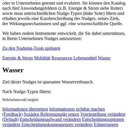
oder in Unternehmen getestet und evaluiert. Sie können den Katalog
nach fünf Anwendungsfeldern (z.B. Energie & Strom siehe Reiter)
sowie neun unterschiedlichen Nudge-Typen (linke Seite) filtern und
erhalten jeweils eine Kurzbeschreibung des Nudges, seines Ziels,
der Wirkungsmechanismen und ggf. eine wissenschaftliche Quelle.
Wir haben zudem Instrumente entwickelt, die Sie dabei unterstützen,
in Ihrem Unternehmen Nudges umzusetzen:
Zu den Nudging-Tools springen
Energie & Strom
Mobilität
Ressourcen
Lebensmittel
Wasser
Wasser
Ziel dieser Nudges ist sparsamer Wasserverbrauch.
Nach Nudge-Typen filtern:
Mehrfachauswahl möglich
Informationen übersetzen
Informationen sichtbar machen
(Feedback)
Sozialen Referenzpunkt setzen
Voreinstellung verändern
(Default)
Entscheidungsaufwand verändern
Entscheidungsoptionen
verändern
Entscheidungskonsequenzen verändern
Erinnerungen