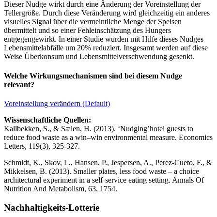
Dieser Nudge wirkt durch eine Änderung der Voreinstellung der
Tellergröße. Durch diese Veränderung wird gleichzeitig ein anderes
visuelles Signal über die vermeintliche Menge der Speisen
übermittelt und so einer Fehleinschätzung des Hungers
entgegengewirkt. In einer Studie wurden mit Hilfe dieses Nudges
Lebensmittelabfälle um 20% reduziert. Insgesamt werden auf diese
Weise Überkonsum und Lebensmittelverschwendung gesenkt.
Welche Wirkungsmechanismen sind bei diesem Nudge
relevant?
Voreinstellung verändern (Default)
Wissenschaftliche Quellen:
Kallbekken, S., & Sælen, H. (2013). ‘Nudging’hotel guests to
reduce food waste as a win–win environmental measure. Economics
Letters, 119(3), 325-327.
Schmidt, K., Skov, L., Hansen, P., Jespersen, A., Perez-Cueto, F., &
Mikkelsen, B. (2013). Smaller plates, less food waste – a choice
architectural experiment in a self-service eating setting. Annals Of
Nutrition And Metabolism, 63, 1754.
Nachhaltigkeits-Lotterie