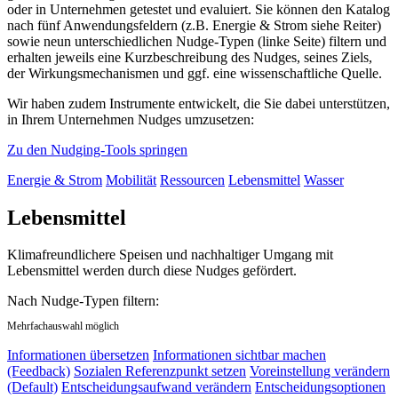
oder in Unternehmen getestet und evaluiert. Sie können den Katalog
nach fünf Anwendungsfeldern (z.B. Energie & Strom siehe Reiter)
sowie neun unterschiedlichen Nudge-Typen (linke Seite) filtern und
erhalten jeweils eine Kurzbeschreibung des Nudges, seines Ziels,
der Wirkungsmechanismen und ggf. eine wissenschaftliche Quelle.
Wir haben zudem Instrumente entwickelt, die Sie dabei unterstützen,
in Ihrem Unternehmen Nudges umzusetzen:
Zu den Nudging-Tools springen
Energie & Strom
Mobilität
Ressourcen
Lebensmittel
Wasser
Lebensmittel
Klimafreundlichere Speisen und nachhaltiger Umgang mit
Lebensmittel werden durch diese Nudges gefördert.
Nach Nudge-Typen filtern:
Mehrfachauswahl möglich
Informationen übersetzen
Informationen sichtbar machen
(Feedback)
Sozialen Referenzpunkt setzen
Voreinstellung verändern
(Default)
Entscheidungsaufwand verändern
Entscheidungsoptionen