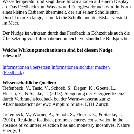
Wassertemperatur und zeigt diese Informationen auf einem Display
an. Das Feedback zum Wasser- und Energieverbrauch wird in Form
eines kleinen Eisbären übermittelt, der auf seiner Scholle sitzt.
Duscht man zu lange, schmilzt die Scholle und der Eisbär versinkt
im Meer.
Der Nudge ist wirksam durch das Feedback in Echtzeit als auch die
Übersetzung von Informationen in leicht verständliche Bildsprache.
Welche Wirkungsmechanismen sind bei diesem Nudge
relevant?
Informationen übersetzen
Informationen sichtbar machen
(Feedback)
Wissenschaftliche Quellen:
Tiefenbeck, V., Tasic, V., Schoeb, S., Degen, K., Goette, L.,
Fleisch, E., & Staake, T. (2013). Steigerung der Energieeffizienz
durch Verbrauchsfeedback bei der Warm-wassernutzung:
Abschlussbericht der ewz-Amphiro Studie. ETH Zurich.
Tiefenbeck, V., Wörner, A., Schöb, S., Fleisch, E., & Staake, T.
(2018). Real-time feedback promotes energy conservation in the
absence of volunteer selection bias and monetary incentives. Nature
Energy, 1.