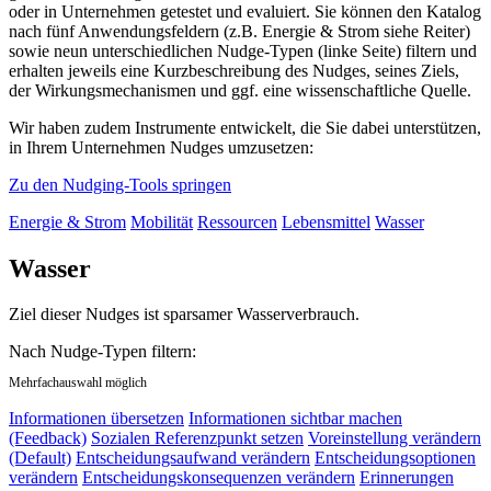
oder in Unternehmen getestet und evaluiert. Sie können den Katalog
nach fünf Anwendungsfeldern (z.B. Energie & Strom siehe Reiter)
sowie neun unterschiedlichen Nudge-Typen (linke Seite) filtern und
erhalten jeweils eine Kurzbeschreibung des Nudges, seines Ziels,
der Wirkungsmechanismen und ggf. eine wissenschaftliche Quelle.
Wir haben zudem Instrumente entwickelt, die Sie dabei unterstützen,
in Ihrem Unternehmen Nudges umzusetzen:
Zu den Nudging-Tools springen
Energie & Strom
Mobilität
Ressourcen
Lebensmittel
Wasser
Wasser
Ziel dieser Nudges ist sparsamer Wasserverbrauch.
Nach Nudge-Typen filtern:
Mehrfachauswahl möglich
Informationen übersetzen
Informationen sichtbar machen
(Feedback)
Sozialen Referenzpunkt setzen
Voreinstellung verändern
(Default)
Entscheidungsaufwand verändern
Entscheidungsoptionen
verändern
Entscheidungskonsequenzen verändern
Erinnerungen