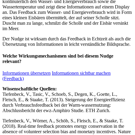
kontinuierlich den Wasser- und Energieverbrauch sowie die
Wassertemperatur und zeigt diese Informationen auf einem Display
an. Das Feedback zum Wasser- und Energieverbrauch wird in Form
eines kleinen Eisbären übermittelt, der auf seiner Scholle sitzt.
Duscht man zu lange, schmilzt die Scholle und der Eisbär versinkt
im Meer.
Der Nudge ist wirksam durch das Feedback in Echtzeit als auch die
Übersetzung von Informationen in leicht verständliche Bildsprache.
Welche Wirkungsmechanismen sind bei diesem Nudge
relevant?
Informationen übersetzen
Informationen sichtbar machen
(Feedback)
Wissenschaftliche Quellen:
Tiefenbeck, V., Tasic, V., Schoeb, S., Degen, K., Goette, L.,
Fleisch, E., & Staake, T. (2013). Steigerung der Energieeffizienz
durch Verbrauchsfeedback bei der Warm-wassernutzung:
Abschlussbericht der ewz-Amphiro Studie. ETH Zurich.
Tiefenbeck, V., Wörner, A., Schöb, S., Fleisch, E., & Staake, T.
(2018). Real-time feedback promotes energy conservation in the
absence of volunteer selection bias and monetary incentives. Nature