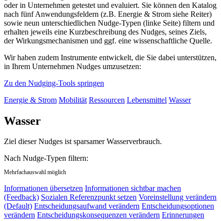
oder in Unternehmen getestet und evaluiert. Sie können den Katalog
nach fünf Anwendungsfeldern (z.B. Energie & Strom siehe Reiter)
sowie neun unterschiedlichen Nudge-Typen (linke Seite) filtern und
erhalten jeweils eine Kurzbeschreibung des Nudges, seines Ziels,
der Wirkungsmechanismen und ggf. eine wissenschaftliche Quelle.
Wir haben zudem Instrumente entwickelt, die Sie dabei unterstützen,
in Ihrem Unternehmen Nudges umzusetzen:
Zu den Nudging-Tools springen
Energie & Strom
Mobilität
Ressourcen
Lebensmittel
Wasser
Wasser
Ziel dieser Nudges ist sparsamer Wasserverbrauch.
Nach Nudge-Typen filtern:
Mehrfachauswahl möglich
Informationen übersetzen
Informationen sichtbar machen
(Feedback)
Sozialen Referenzpunkt setzen
Voreinstellung verändern
(Default)
Entscheidungsaufwand verändern
Entscheidungsoptionen
verändern
Entscheidungskonsequenzen verändern
Erinnerungen