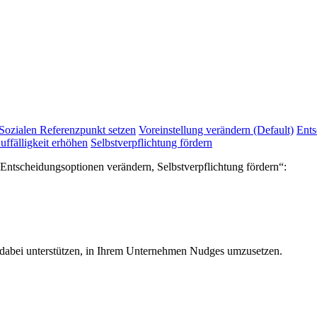
Sozialen Referenzpunkt setzen
Voreinstellung verändern (Default)
Ents
uffälligkeit erhöhen
Selbstverpflichtung fördern
ntscheidungsoptionen verändern, Selbstverpflichtung fördern“:
 dabei unterstützen, in Ihrem Unternehmen Nudges umzusetzen.