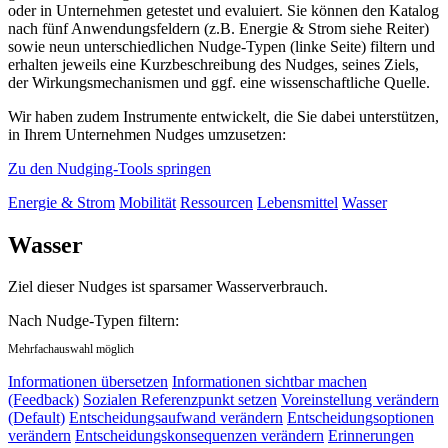
oder in Unternehmen getestet und evaluiert. Sie können den Katalog
nach fünf Anwendungsfeldern (z.B. Energie & Strom siehe Reiter)
sowie neun unterschiedlichen Nudge-Typen (linke Seite) filtern und
erhalten jeweils eine Kurzbeschreibung des Nudges, seines Ziels,
der Wirkungsmechanismen und ggf. eine wissenschaftliche Quelle.
Wir haben zudem Instrumente entwickelt, die Sie dabei unterstützen,
in Ihrem Unternehmen Nudges umzusetzen:
Zu den Nudging-Tools springen
Energie & Strom
Mobilität
Ressourcen
Lebensmittel
Wasser
Wasser
Ziel dieser Nudges ist sparsamer Wasserverbrauch.
Nach Nudge-Typen filtern:
Mehrfachauswahl möglich
Informationen übersetzen
Informationen sichtbar machen
(Feedback)
Sozialen Referenzpunkt setzen
Voreinstellung verändern
(Default)
Entscheidungsaufwand verändern
Entscheidungsoptionen
verändern
Entscheidungskonsequenzen verändern
Erinnerungen