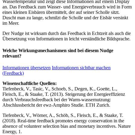
Wassertemperatur und zeigt diese Informationen auf einem Display
an. Das Feedback zum Wasser- und Energieverbrauch wird in Form
eines kleinen Eisbären übermittelt, der auf seiner Scholle sitzt.
Duscht man zu lange, schmilzt die Scholle und der Eisbär versinkt
im Meer.
Der Nudge ist wirksam durch das Feedback in Echtzeit als auch die
Übersetzung von Informationen in leicht verständliche Bildsprache.
Welche Wirkungsmechanismen sind bei diesem Nudge
relevant?
Informationen übersetzen
Informationen sichtbar machen
(Feedback)
Wissenschaftliche Quellen:
Tiefenbeck, V., Tasic, V., Schoeb, S., Degen, K., Goette, L.,
Fleisch, E., & Staake, T. (2013). Steigerung der Energieeffizienz
durch Verbrauchsfeedback bei der Warm-wassernutzung:
Abschlussbericht der ewz-Amphiro Studie. ETH Zurich.
Tiefenbeck, V., Wörner, A., Schöb, S., Fleisch, E., & Staake, T.
(2018). Real-time feedback promotes energy conservation in the
absence of volunteer selection bias and monetary incentives. Nature
Energy, 1.