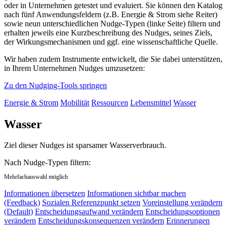
oder in Unternehmen getestet und evaluiert. Sie können den Katalog
nach fünf Anwendungsfeldern (z.B. Energie & Strom siehe Reiter)
sowie neun unterschiedlichen Nudge-Typen (linke Seite) filtern und
erhalten jeweils eine Kurzbeschreibung des Nudges, seines Ziels,
der Wirkungsmechanismen und ggf. eine wissenschaftliche Quelle.
Wir haben zudem Instrumente entwickelt, die Sie dabei unterstützen,
in Ihrem Unternehmen Nudges umzusetzen:
Zu den Nudging-Tools springen
Energie & Strom
Mobilität
Ressourcen
Lebensmittel
Wasser
Wasser
Ziel dieser Nudges ist sparsamer Wasserverbrauch.
Nach Nudge-Typen filtern:
Mehrfachauswahl möglich
Informationen übersetzen
Informationen sichtbar machen
(Feedback)
Sozialen Referenzpunkt setzen
Voreinstellung verändern
(Default)
Entscheidungsaufwand verändern
Entscheidungsoptionen
verändern
Entscheidungskonsequenzen verändern
Erinnerungen