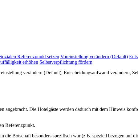
Sozialen Referenzpunkt setzen
Voreinstellung verändern (Default)
Ents
uffälligkeit erhöhen
Selbstverpflichtung fördern
einstellung verändern (Default), Entscheidungsaufwand verändern, Sel
 angebracht. Die Hotelgäste werden dadurch mit dem Hinweis konfront
len Referenzpunkt.
enn die Botschaft besonders spezifisch war (z.B. speziell bezogen auf 