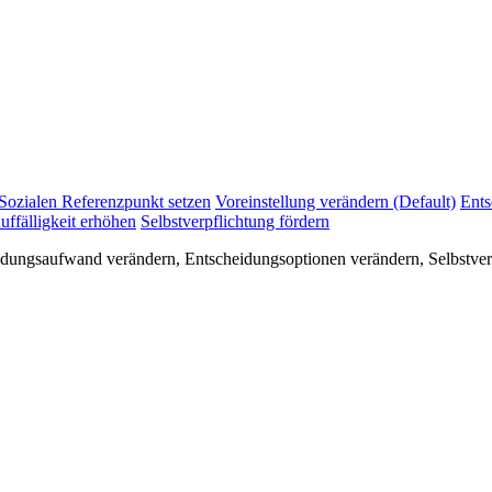
Sozialen Referenzpunkt setzen
Voreinstellung verändern (Default)
Ents
uffälligkeit erhöhen
Selbstverpflichtung fördern
idungsaufwand verändern, Entscheidungsoptionen verändern, Selbstverp