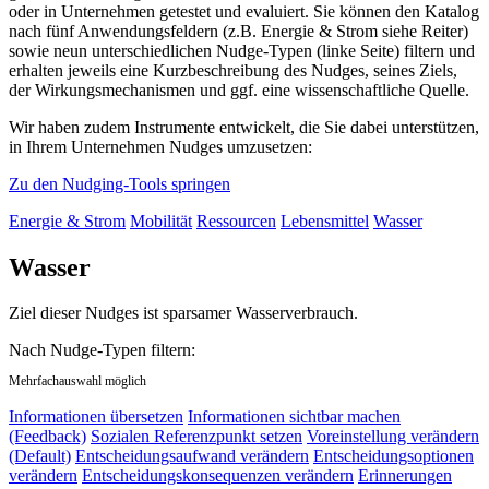
oder in Unternehmen getestet und evaluiert. Sie können den Katalog
nach fünf Anwendungsfeldern (z.B. Energie & Strom siehe Reiter)
sowie neun unterschiedlichen Nudge-Typen (linke Seite) filtern und
erhalten jeweils eine Kurzbeschreibung des Nudges, seines Ziels,
der Wirkungsmechanismen und ggf. eine wissenschaftliche Quelle.
Wir haben zudem Instrumente entwickelt, die Sie dabei unterstützen,
in Ihrem Unternehmen Nudges umzusetzen:
Zu den Nudging-Tools springen
Energie & Strom
Mobilität
Ressourcen
Lebensmittel
Wasser
Wasser
Ziel dieser Nudges ist sparsamer Wasserverbrauch.
Nach Nudge-Typen filtern:
Mehrfachauswahl möglich
Informationen übersetzen
Informationen sichtbar machen
(Feedback)
Sozialen Referenzpunkt setzen
Voreinstellung verändern
(Default)
Entscheidungsaufwand verändern
Entscheidungsoptionen
verändern
Entscheidungskonsequenzen verändern
Erinnerungen