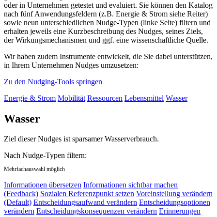
oder in Unternehmen getestet und evaluiert. Sie können den Katalog
nach fünf Anwendungsfeldern (z.B. Energie & Strom siehe Reiter)
sowie neun unterschiedlichen Nudge-Typen (linke Seite) filtern und
erhalten jeweils eine Kurzbeschreibung des Nudges, seines Ziels,
der Wirkungsmechanismen und ggf. eine wissenschaftliche Quelle.
Wir haben zudem Instrumente entwickelt, die Sie dabei unterstützen,
in Ihrem Unternehmen Nudges umzusetzen:
Zu den Nudging-Tools springen
Energie & Strom
Mobilität
Ressourcen
Lebensmittel
Wasser
Wasser
Ziel dieser Nudges ist sparsamer Wasserverbrauch.
Nach Nudge-Typen filtern:
Mehrfachauswahl möglich
Informationen übersetzen
Informationen sichtbar machen
(Feedback)
Sozialen Referenzpunkt setzen
Voreinstellung verändern
(Default)
Entscheidungsaufwand verändern
Entscheidungsoptionen
verändern
Entscheidungskonsequenzen verändern
Erinnerungen