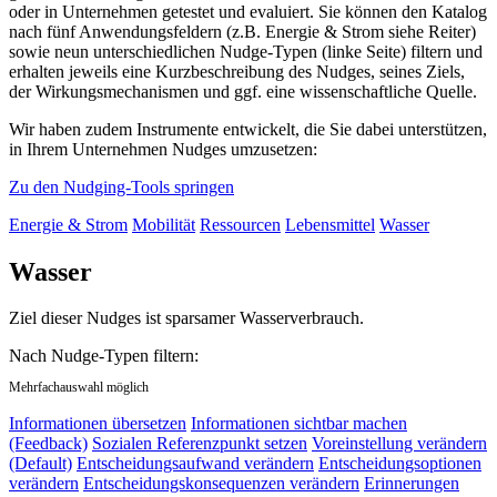
oder in Unternehmen getestet und evaluiert. Sie können den Katalog
nach fünf Anwendungsfeldern (z.B. Energie & Strom siehe Reiter)
sowie neun unterschiedlichen Nudge-Typen (linke Seite) filtern und
erhalten jeweils eine Kurzbeschreibung des Nudges, seines Ziels,
der Wirkungsmechanismen und ggf. eine wissenschaftliche Quelle.
Wir haben zudem Instrumente entwickelt, die Sie dabei unterstützen,
in Ihrem Unternehmen Nudges umzusetzen:
Zu den Nudging-Tools springen
Energie & Strom
Mobilität
Ressourcen
Lebensmittel
Wasser
Wasser
Ziel dieser Nudges ist sparsamer Wasserverbrauch.
Nach Nudge-Typen filtern:
Mehrfachauswahl möglich
Informationen übersetzen
Informationen sichtbar machen
(Feedback)
Sozialen Referenzpunkt setzen
Voreinstellung verändern
(Default)
Entscheidungsaufwand verändern
Entscheidungsoptionen
verändern
Entscheidungskonsequenzen verändern
Erinnerungen