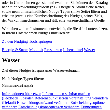
oder in Unternehmen getestet und evaluiert. Sie können den Katalog
nach fünf Anwendungsfeldern (z.B. Energie & Strom siehe Reiter)
sowie neun unterschiedlichen Nudge-Typen (linke Seite) filtern und
erhalten jeweils eine Kurzbeschreibung des Nudges, seines Ziels,
der Wirkungsmechanismen und ggf. eine wissenschaftliche Quelle.
Wir haben zudem Instrumente entwickelt, die Sie dabei unterstützen,
in Ihrem Unternehmen Nudges umzusetzen:
Zu den Nudging-Tools springen
Energie & Strom
Mobilität
Ressourcen
Lebensmittel
Wasser
Wasser
Ziel dieser Nudges ist sparsamer Wasserverbrauch.
Nach Nudge-Typen filtern:
Mehrfachauswahl möglich
Informationen übersetzen
Informationen sichtbar machen
(Feedback)
Sozialen Referenzpunkt setzen
Voreinstellung verändern
(Default)
Entscheidungsaufwand verändern
Entscheidungsoptionen
verändern
Entscheidungskonsequenzen verändern
Erinnerungen