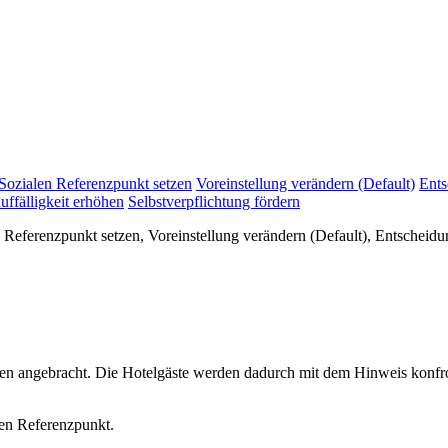
Sozialen Referenzpunkt setzen
Voreinstellung verändern (Default)
Ents
uffälligkeit erhöhen
Selbstverpflichtung fördern
 Referenzpunkt setzen, Voreinstellung verändern (Default), Entscheidun
 angebracht. Die Hotelgäste werden dadurch mit dem Hinweis konfront
len Referenzpunkt.