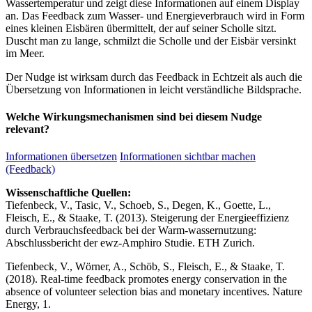
Wassertemperatur und zeigt diese Informationen auf einem Display
an. Das Feedback zum Wasser- und Energieverbrauch wird in Form
eines kleinen Eisbären übermittelt, der auf seiner Scholle sitzt.
Duscht man zu lange, schmilzt die Scholle und der Eisbär versinkt
im Meer.
Der Nudge ist wirksam durch das Feedback in Echtzeit als auch die
Übersetzung von Informationen in leicht verständliche Bildsprache.
Welche Wirkungsmechanismen sind bei diesem Nudge
relevant?
Informationen übersetzen
Informationen sichtbar machen
(Feedback)
Wissenschaftliche Quellen:
Tiefenbeck, V., Tasic, V., Schoeb, S., Degen, K., Goette, L.,
Fleisch, E., & Staake, T. (2013). Steigerung der Energieeffizienz
durch Verbrauchsfeedback bei der Warm-wassernutzung:
Abschlussbericht der ewz-Amphiro Studie. ETH Zurich.
Tiefenbeck, V., Wörner, A., Schöb, S., Fleisch, E., & Staake, T.
(2018). Real-time feedback promotes energy conservation in the
absence of volunteer selection bias and monetary incentives. Nature
Energy, 1.