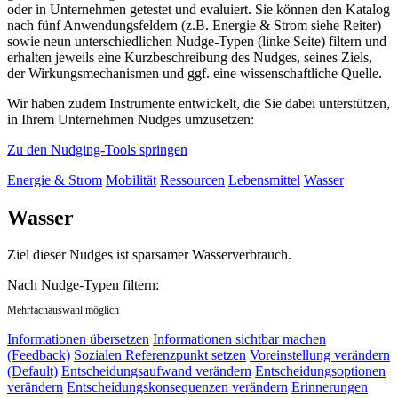
oder in Unternehmen getestet und evaluiert. Sie können den Katalog
nach fünf Anwendungsfeldern (z.B. Energie & Strom siehe Reiter)
sowie neun unterschiedlichen Nudge-Typen (linke Seite) filtern und
erhalten jeweils eine Kurzbeschreibung des Nudges, seines Ziels,
der Wirkungsmechanismen und ggf. eine wissenschaftliche Quelle.
Wir haben zudem Instrumente entwickelt, die Sie dabei unterstützen,
in Ihrem Unternehmen Nudges umzusetzen:
Zu den Nudging-Tools springen
Energie & Strom
Mobilität
Ressourcen
Lebensmittel
Wasser
Wasser
Ziel dieser Nudges ist sparsamer Wasserverbrauch.
Nach Nudge-Typen filtern:
Mehrfachauswahl möglich
Informationen übersetzen
Informationen sichtbar machen
(Feedback)
Sozialen Referenzpunkt setzen
Voreinstellung verändern
(Default)
Entscheidungsaufwand verändern
Entscheidungsoptionen
verändern
Entscheidungskonsequenzen verändern
Erinnerungen