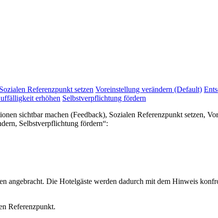
Sozialen Referenzpunkt setzen
Voreinstellung verändern (Default)
Ents
uffälligkeit erhöhen
Selbstverpflichtung fördern
tionen sichtbar machen (Feedback), Sozialen Referenzpunkt setzen, Vo
ern, Selbstverpflichtung fördern“:
 angebracht. Die Hotelgäste werden dadurch mit dem Hinweis konfront
len Referenzpunkt.