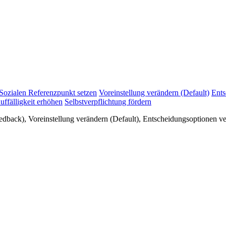
Sozialen Referenzpunkt setzen
Voreinstellung verändern (Default)
Ents
uffälligkeit erhöhen
Selbstverpflichtung fördern
eedback), Voreinstellung verändern (Default), Entscheidungsoptionen 