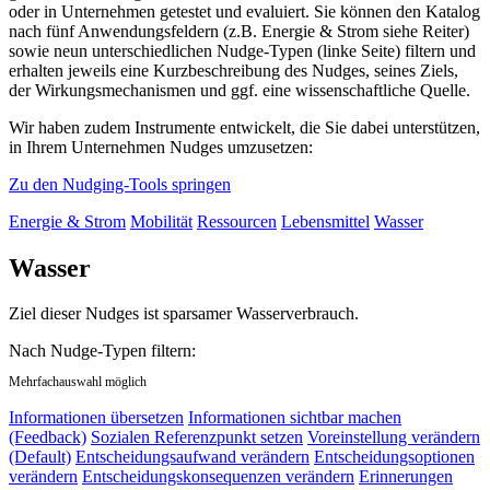
oder in Unternehmen getestet und evaluiert. Sie können den Katalog
nach fünf Anwendungsfeldern (z.B. Energie & Strom siehe Reiter)
sowie neun unterschiedlichen Nudge-Typen (linke Seite) filtern und
erhalten jeweils eine Kurzbeschreibung des Nudges, seines Ziels,
der Wirkungsmechanismen und ggf. eine wissenschaftliche Quelle.
Wir haben zudem Instrumente entwickelt, die Sie dabei unterstützen,
in Ihrem Unternehmen Nudges umzusetzen:
Zu den Nudging-Tools springen
Energie & Strom
Mobilität
Ressourcen
Lebensmittel
Wasser
Wasser
Ziel dieser Nudges ist sparsamer Wasserverbrauch.
Nach Nudge-Typen filtern:
Mehrfachauswahl möglich
Informationen übersetzen
Informationen sichtbar machen
(Feedback)
Sozialen Referenzpunkt setzen
Voreinstellung verändern
(Default)
Entscheidungsaufwand verändern
Entscheidungsoptionen
verändern
Entscheidungskonsequenzen verändern
Erinnerungen