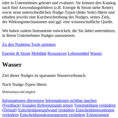
oder in Unternehmen getestet und evaluiert. Sie können den Katalog
nach fünf Anwendungsfeldern (z.B. Energie & Strom siehe Reiter)
sowie neun unterschiedlichen Nudge-Typen (linke Seite) filtern und
erhalten jeweils eine Kurzbeschreibung des Nudges, seines Ziels,
der Wirkungsmechanismen und ggf. eine wissenschaftliche Quelle.
Wir haben zudem Instrumente entwickelt, die Sie dabei unterstützen,
in Ihrem Unternehmen Nudges umzusetzen:
Zu den Nudging-Tools springen
Energie & Strom
Mobilität
Ressourcen
Lebensmittel
Wasser
Wasser
Ziel dieser Nudges ist sparsamer Wasserverbrauch.
Nach Nudge-Typen filtern:
Mehrfachauswahl möglich
Informationen übersetzen
Informationen sichtbar machen
(Feedback)
Sozialen Referenzpunkt setzen
Voreinstellung verändern
(Default)
Entscheidungsaufwand verändern
Entscheidungsoptionen
verändern
Entscheidungskonsequenzen verändern
Erinnerungen