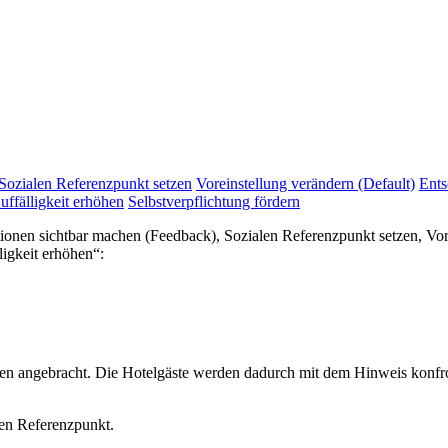
Sozialen Referenzpunkt setzen
Voreinstellung verändern (Default)
Ents
uffälligkeit erhöhen
Selbstverpflichtung fördern
tionen sichtbar machen (Feedback), Sozialen Referenzpunkt setzen, Vo
ligkeit erhöhen“:
 angebracht. Die Hotelgäste werden dadurch mit dem Hinweis konfront
len Referenzpunkt.