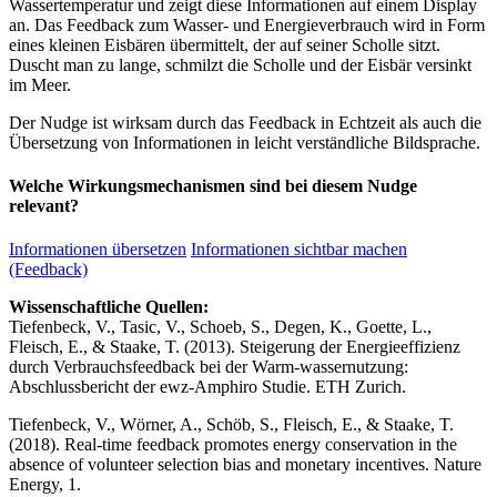
Wassertemperatur und zeigt diese Informationen auf einem Display
an. Das Feedback zum Wasser- und Energieverbrauch wird in Form
eines kleinen Eisbären übermittelt, der auf seiner Scholle sitzt.
Duscht man zu lange, schmilzt die Scholle und der Eisbär versinkt
im Meer.
Der Nudge ist wirksam durch das Feedback in Echtzeit als auch die
Übersetzung von Informationen in leicht verständliche Bildsprache.
Welche Wirkungsmechanismen sind bei diesem Nudge
relevant?
Informationen übersetzen
Informationen sichtbar machen
(Feedback)
Wissenschaftliche Quellen:
Tiefenbeck, V., Tasic, V., Schoeb, S., Degen, K., Goette, L.,
Fleisch, E., & Staake, T. (2013). Steigerung der Energieeffizienz
durch Verbrauchsfeedback bei der Warm-wassernutzung:
Abschlussbericht der ewz-Amphiro Studie. ETH Zurich.
Tiefenbeck, V., Wörner, A., Schöb, S., Fleisch, E., & Staake, T.
(2018). Real-time feedback promotes energy conservation in the
absence of volunteer selection bias and monetary incentives. Nature
Energy, 1.