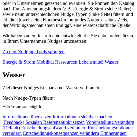
oder in Unternehmen getestet und evaluiert. Sie können den Katalog
nach fünf Anwendungsfeldern (z.B. Energie & Strom siehe Reiter)
sowie neun unterschiedlichen Nudge-Typen (linke Seite) filtern und
erhalten jeweils eine Kurzbeschreibung des Nudges, seines Ziels,
der Wirkungsmechanismen und ggf. eine wissenschaftliche Quelle.
Wir haben zudem Instrumente entwickelt, die Sie dabei unterstützen,
in Ihrem Unternehmen Nudges umzusetzen:
Zu den Nudging-Tools springen
Energie & Strom
Mobilität
Ressourcen
Lebensmittel
Wasser
Wasser
Ziel dieser Nudges ist sparsamer Wasserverbrauch.
Nach Nudge-Typen filtern:
Mehrfachauswahl möglich
Informationen übersetzen
Informationen sichtbar machen
(Feedback)
Sozialen Referenzpunkt setzen
Voreinstellung verändern
(Default)
Entscheidungsaufwand verändern
Entscheidungsoptionen
verändern
Entscheidungskonsequenzen verändern
Erinnerungen