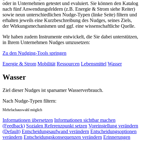
oder in Unternehmen getestet und evaluiert. Sie können den Katalog
nach fünf Anwendungsfeldern (z.B. Energie & Strom siehe Reiter)
sowie neun unterschiedlichen Nudge-Typen (linke Seite) filtern und
erhalten jeweils eine Kurzbeschreibung des Nudges, seines Ziels,
der Wirkungsmechanismen und ggf. eine wissenschaftliche Quelle.
Wir haben zudem Instrumente entwickelt, die Sie dabei unterstützen,
in Ihrem Unternehmen Nudges umzusetzen:
Zu den Nudging-Tools springen
Energie & Strom
Mobilität
Ressourcen
Lebensmittel
Wasser
Wasser
Ziel dieser Nudges ist sparsamer Wasserverbrauch.
Nach Nudge-Typen filtern:
Mehrfachauswahl möglich
Informationen übersetzen
Informationen sichtbar machen
(Feedback)
Sozialen Referenzpunkt setzen
Voreinstellung verändern
(Default)
Entscheidungsaufwand verändern
Entscheidungsoptionen
verändern
Entscheidungskonsequenzen verändern
Erinnerungen