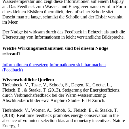
Wassertemperatur und zeigt diese Informationen auf einem Display
an. Das Feedback zum Wasser- und Energieverbrauch wird in Form
eines kleinen Eisbären übermittelt, der auf seiner Scholle sitzt.
Duscht man zu lange, schmilzt die Scholle und der Eisbär versinkt
im Meer.
Der Nudge ist wirksam durch das Feedback in Echtzeit als auch die
Übersetzung von Informationen in leicht verständliche Bildsprache.
Welche Wirkungsmechanismen sind bei diesem Nudge
relevant?
Informationen übersetzen
Informationen sichtbar machen
(Feedback)
Wissenschaftliche Quellen:
Tiefenbeck, V., Tasic, V., Schoeb, S., Degen, K., Goette, L.,
Fleisch, E., & Staake, T. (2013). Steigerung der Energieeffizienz
durch Verbrauchsfeedback bei der Warm-wassernutzung:
Abschlussbericht der ewz-Amphiro Studie. ETH Zurich.
Tiefenbeck, V., Wörner, A., Schöb, S., Fleisch, E., & Staake, T.
(2018). Real-time feedback promotes energy conservation in the
absence of volunteer selection bias and monetary incentives. Nature
Energy, 1.