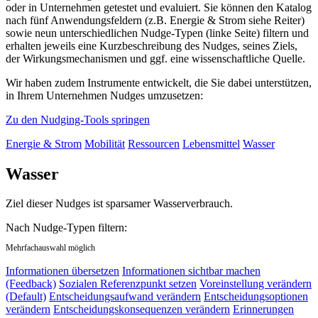
oder in Unternehmen getestet und evaluiert. Sie können den Katalog
nach fünf Anwendungsfeldern (z.B. Energie & Strom siehe Reiter)
sowie neun unterschiedlichen Nudge-Typen (linke Seite) filtern und
erhalten jeweils eine Kurzbeschreibung des Nudges, seines Ziels,
der Wirkungsmechanismen und ggf. eine wissenschaftliche Quelle.
Wir haben zudem Instrumente entwickelt, die Sie dabei unterstützen,
in Ihrem Unternehmen Nudges umzusetzen:
Zu den Nudging-Tools springen
Energie & Strom
Mobilität
Ressourcen
Lebensmittel
Wasser
Wasser
Ziel dieser Nudges ist sparsamer Wasserverbrauch.
Nach Nudge-Typen filtern:
Mehrfachauswahl möglich
Informationen übersetzen
Informationen sichtbar machen
(Feedback)
Sozialen Referenzpunkt setzen
Voreinstellung verändern
(Default)
Entscheidungsaufwand verändern
Entscheidungsoptionen
verändern
Entscheidungskonsequenzen verändern
Erinnerungen