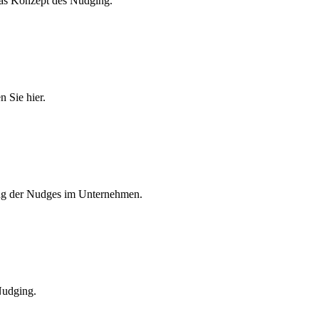
das Konzept des Nudging.
 Sie hier.
zung der Nudges im Unternehmen.
Nudging.