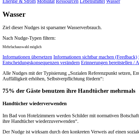
Energie & Strom
Mobilität
Ressourcen
Lebensmittel
Wasser
Wasser
Ziel dieser Nudges ist sparsamer Wasserverbrauch.
Nach Nudge-Typen filtern:
Mehrfachauswahl möglich
Informationen übersetzen
Informationen sichtbar machen (Feedback)
Entscheidungskonsequenzen verändern
Erinnerungen bereitstellen / A
Alle Nudges mit der Typisierung „Sozialen Referenzpunkt setzen, E
Auffälligkeit erhöhen, Selbstverpflichtung fördern“:
75% der Gäste benutzen ihre Handtücher mehrmals
Handtücher wiederverwenden
Im Bad von Hotelzimmern werden Schilder mit normativen Botschaften
ihre Handtücher wiederzuverwenden“.
Der Nudge ist wirksam durch den konkreten Verweis auf einen sozia