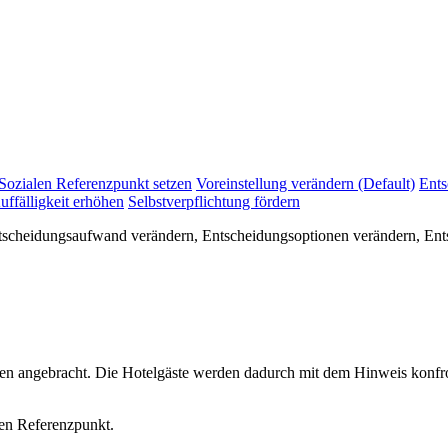
Sozialen Referenzpunkt setzen
Voreinstellung verändern (Default)
Ents
uffälligkeit erhöhen
Selbstverpflichtung fördern
ntscheidungsaufwand verändern, Entscheidungsoptionen verändern, Ents
 angebracht. Die Hotelgäste werden dadurch mit dem Hinweis konfront
len Referenzpunkt.