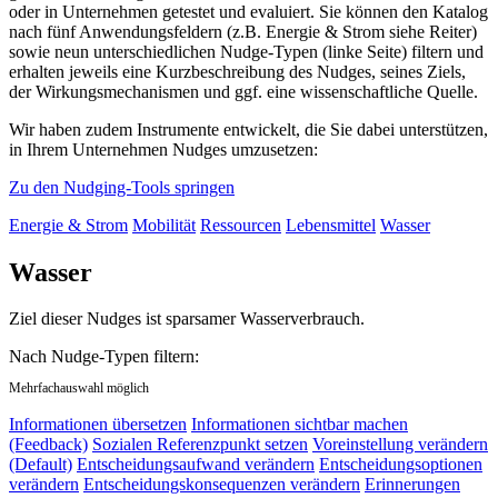
oder in Unternehmen getestet und evaluiert. Sie können den Katalog
nach fünf Anwendungsfeldern (z.B. Energie & Strom siehe Reiter)
sowie neun unterschiedlichen Nudge-Typen (linke Seite) filtern und
erhalten jeweils eine Kurzbeschreibung des Nudges, seines Ziels,
der Wirkungsmechanismen und ggf. eine wissenschaftliche Quelle.
Wir haben zudem Instrumente entwickelt, die Sie dabei unterstützen,
in Ihrem Unternehmen Nudges umzusetzen:
Zu den Nudging-Tools springen
Energie & Strom
Mobilität
Ressourcen
Lebensmittel
Wasser
Wasser
Ziel dieser Nudges ist sparsamer Wasserverbrauch.
Nach Nudge-Typen filtern:
Mehrfachauswahl möglich
Informationen übersetzen
Informationen sichtbar machen
(Feedback)
Sozialen Referenzpunkt setzen
Voreinstellung verändern
(Default)
Entscheidungsaufwand verändern
Entscheidungsoptionen
verändern
Entscheidungskonsequenzen verändern
Erinnerungen