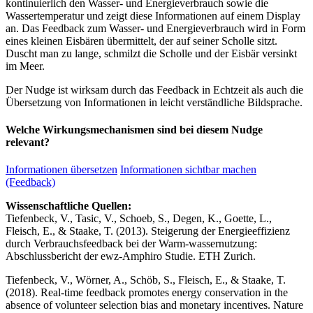
kontinuierlich den Wasser- und Energieverbrauch sowie die
Wassertemperatur und zeigt diese Informationen auf einem Display
an. Das Feedback zum Wasser- und Energieverbrauch wird in Form
eines kleinen Eisbären übermittelt, der auf seiner Scholle sitzt.
Duscht man zu lange, schmilzt die Scholle und der Eisbär versinkt
im Meer.
Der Nudge ist wirksam durch das Feedback in Echtzeit als auch die
Übersetzung von Informationen in leicht verständliche Bildsprache.
Welche Wirkungsmechanismen sind bei diesem Nudge
relevant?
Informationen übersetzen
Informationen sichtbar machen
(Feedback)
Wissenschaftliche Quellen:
Tiefenbeck, V., Tasic, V., Schoeb, S., Degen, K., Goette, L.,
Fleisch, E., & Staake, T. (2013). Steigerung der Energieeffizienz
durch Verbrauchsfeedback bei der Warm-wassernutzung:
Abschlussbericht der ewz-Amphiro Studie. ETH Zurich.
Tiefenbeck, V., Wörner, A., Schöb, S., Fleisch, E., & Staake, T.
(2018). Real-time feedback promotes energy conservation in the
absence of volunteer selection bias and monetary incentives. Nature