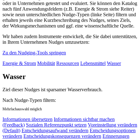
oder in Unternehmen getestet und evaluiert. Sie können den Katalog
nach fünf Anwendungsfeldern (z.B. Energie & Strom siehe Reiter)
sowie neun unterschiedlichen Nudge-Typen (linke Seite) filtern und
erhalten jeweils eine Kurzbeschreibung des Nudges, seines Ziels,
der Wirkungsmechanismen und ggf. eine wissenschaftliche Quelle.
Wir haben zudem Instrumente entwickelt, die Sie dabei unterstützen,
in Ihrem Unternehmen Nudges umzusetzen:
Zu den Nudging-Tools springen
Energie & Strom
Mobilität
Ressourcen
Lebensmittel
Wasser
Wasser
Ziel dieser Nudges ist sparsamer Wasserverbrauch.
Nach Nudge-Typen filtern:
Mehrfachauswahl möglich
Informationen übersetzen
Informationen sichtbar machen
(Feedback)
Sozialen Referenzpunkt setzen
Voreinstellung verändern
(Default)
Entscheidungsaufwand verändern
Entscheidungsoptionen
verändern
Entscheidungskonsequenzen verändern
Erinnerungen