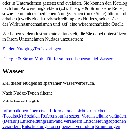
oder in Unternehmen getestet und evaluiert. Sie können den Katalog
nach fünf Anwendungsfeldern (z.B. Energie & Strom siehe Reiter)
sowie neun unterschiedlichen Nudge-Typen (linke Seite) filtern und
erhalten jeweils eine Kurzbeschreibung des Nudges, seines Ziels,
der Wirkungsmechanismen und ggf. eine wissenschaftliche Quelle.
Wir haben zudem Instrumente entwickelt, die Sie dabei unterstützen,
in Ihrem Unternehmen Nudges umzusetzen:
Zu den Nudging-Tools springen
Energie & Strom
Mobilität
Ressourcen
Lebensmittel
Wasser
Wasser
Ziel dieser Nudges ist sparsamer Wasserverbrauch.
Nach Nudge-Typen filtern:
Mehrfachauswahl möglich
Informationen übersetzen
Informationen sichtbar machen
(Feedback)
Sozialen Referenzpunkt setzen
Voreinstellung verändern
(Default)
Entscheidungsaufwand verändern
Entscheidungsoptionen
verändern
Entscheidungskonsequenzen verändern
Erinnerungen