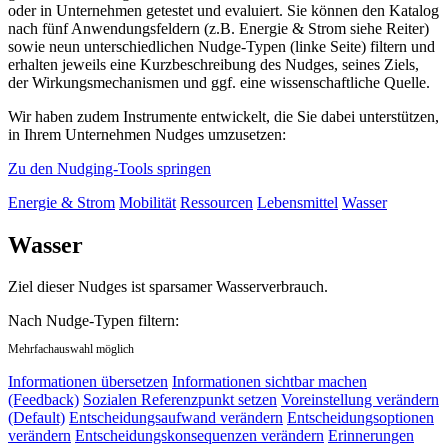
oder in Unternehmen getestet und evaluiert. Sie können den Katalog
nach fünf Anwendungsfeldern (z.B. Energie & Strom siehe Reiter)
sowie neun unterschiedlichen Nudge-Typen (linke Seite) filtern und
erhalten jeweils eine Kurzbeschreibung des Nudges, seines Ziels,
der Wirkungsmechanismen und ggf. eine wissenschaftliche Quelle.
Wir haben zudem Instrumente entwickelt, die Sie dabei unterstützen,
in Ihrem Unternehmen Nudges umzusetzen:
Zu den Nudging-Tools springen
Energie & Strom
Mobilität
Ressourcen
Lebensmittel
Wasser
Wasser
Ziel dieser Nudges ist sparsamer Wasserverbrauch.
Nach Nudge-Typen filtern:
Mehrfachauswahl möglich
Informationen übersetzen
Informationen sichtbar machen
(Feedback)
Sozialen Referenzpunkt setzen
Voreinstellung verändern
(Default)
Entscheidungsaufwand verändern
Entscheidungsoptionen
verändern
Entscheidungskonsequenzen verändern
Erinnerungen