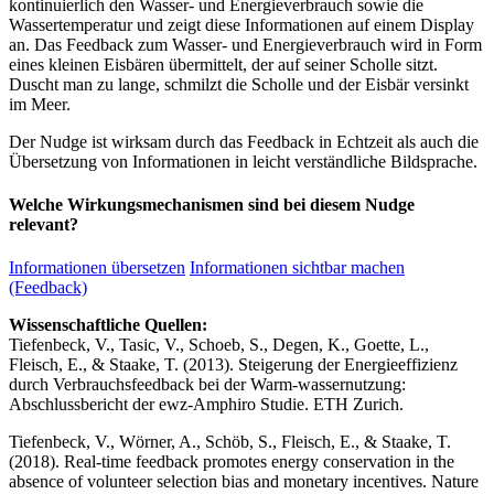
kontinuierlich den Wasser- und Energieverbrauch sowie die
Wassertemperatur und zeigt diese Informationen auf einem Display
an. Das Feedback zum Wasser- und Energieverbrauch wird in Form
eines kleinen Eisbären übermittelt, der auf seiner Scholle sitzt.
Duscht man zu lange, schmilzt die Scholle und der Eisbär versinkt
im Meer.
Der Nudge ist wirksam durch das Feedback in Echtzeit als auch die
Übersetzung von Informationen in leicht verständliche Bildsprache.
Welche Wirkungsmechanismen sind bei diesem Nudge
relevant?
Informationen übersetzen
Informationen sichtbar machen
(Feedback)
Wissenschaftliche Quellen:
Tiefenbeck, V., Tasic, V., Schoeb, S., Degen, K., Goette, L.,
Fleisch, E., & Staake, T. (2013). Steigerung der Energieeffizienz
durch Verbrauchsfeedback bei der Warm-wassernutzung:
Abschlussbericht der ewz-Amphiro Studie. ETH Zurich.
Tiefenbeck, V., Wörner, A., Schöb, S., Fleisch, E., & Staake, T.
(2018). Real-time feedback promotes energy conservation in the
absence of volunteer selection bias and monetary incentives. Nature