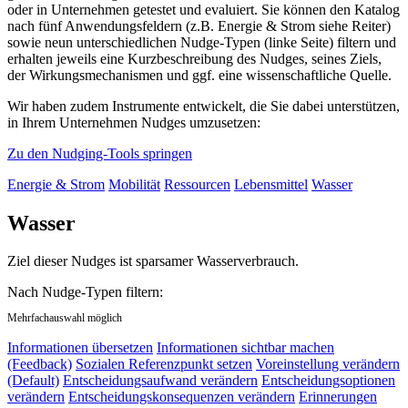
oder in Unternehmen getestet und evaluiert. Sie können den Katalog
nach fünf Anwendungsfeldern (z.B. Energie & Strom siehe Reiter)
sowie neun unterschiedlichen Nudge-Typen (linke Seite) filtern und
erhalten jeweils eine Kurzbeschreibung des Nudges, seines Ziels,
der Wirkungsmechanismen und ggf. eine wissenschaftliche Quelle.
Wir haben zudem Instrumente entwickelt, die Sie dabei unterstützen,
in Ihrem Unternehmen Nudges umzusetzen:
Zu den Nudging-Tools springen
Energie & Strom
Mobilität
Ressourcen
Lebensmittel
Wasser
Wasser
Ziel dieser Nudges ist sparsamer Wasserverbrauch.
Nach Nudge-Typen filtern:
Mehrfachauswahl möglich
Informationen übersetzen
Informationen sichtbar machen
(Feedback)
Sozialen Referenzpunkt setzen
Voreinstellung verändern
(Default)
Entscheidungsaufwand verändern
Entscheidungsoptionen
verändern
Entscheidungskonsequenzen verändern
Erinnerungen