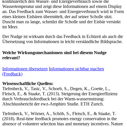
kontinuierlich den Wasser- und Energieverbrauch sowie die
Wassertemperatur und zeigt diese Informationen auf einem Display
an. Das Feedback zum Wasser- und Energieverbrauch wird in Form
eines kleinen Eisbären übermittelt, der auf seiner Scholle sitzt.
Duscht man zu lange, schmilzt die Scholle und der Eisbär versinkt
im Meer.
Der Nudge ist wirksam durch das Feedback in Echtzeit als auch die
Übersetzung von Informationen in leicht verständliche Bildsprache.
Welche Wirkungsmechanismen sind bei diesem Nudge
relevant?
Informationen übersetzen
Informationen sichtbar machen
(Feedback)
Wissenschaftliche Quellen:
Tiefenbeck, V., Tasic, V., Schoeb, S., Degen, K., Goette, L.,
Fleisch, E., & Staake, T. (2013). Steigerung der Energieeffizienz
durch Verbrauchsfeedback bei der Warm-wassernutzung:
Abschlussbericht der ewz-Amphiro Studie. ETH Zurich.
Tiefenbeck, V., Wörner, A., Schöb, S., Fleisch, E., & Staake, T.
(2018). Real-time feedback promotes energy conservation in the
absence of volunteer selection bias and monetary incentives. Nature