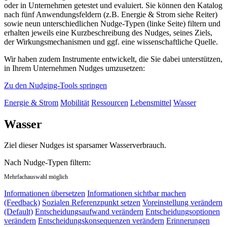
oder in Unternehmen getestet und evaluiert. Sie können den Katalog
nach fünf Anwendungsfeldern (z.B. Energie & Strom siehe Reiter)
sowie neun unterschiedlichen Nudge-Typen (linke Seite) filtern und
erhalten jeweils eine Kurzbeschreibung des Nudges, seines Ziels,
der Wirkungsmechanismen und ggf. eine wissenschaftliche Quelle.
Wir haben zudem Instrumente entwickelt, die Sie dabei unterstützen,
in Ihrem Unternehmen Nudges umzusetzen:
Zu den Nudging-Tools springen
Energie & Strom
Mobilität
Ressourcen
Lebensmittel
Wasser
Wasser
Ziel dieser Nudges ist sparsamer Wasserverbrauch.
Nach Nudge-Typen filtern:
Mehrfachauswahl möglich
Informationen übersetzen
Informationen sichtbar machen
(Feedback)
Sozialen Referenzpunkt setzen
Voreinstellung verändern
(Default)
Entscheidungsaufwand verändern
Entscheidungsoptionen
verändern
Entscheidungskonsequenzen verändern
Erinnerungen