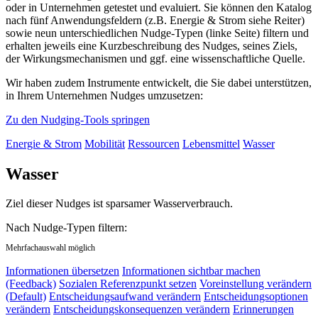
oder in Unternehmen getestet und evaluiert. Sie können den Katalog
nach fünf Anwendungsfeldern (z.B. Energie & Strom siehe Reiter)
sowie neun unterschiedlichen Nudge-Typen (linke Seite) filtern und
erhalten jeweils eine Kurzbeschreibung des Nudges, seines Ziels,
der Wirkungsmechanismen und ggf. eine wissenschaftliche Quelle.
Wir haben zudem Instrumente entwickelt, die Sie dabei unterstützen,
in Ihrem Unternehmen Nudges umzusetzen:
Zu den Nudging-Tools springen
Energie & Strom
Mobilität
Ressourcen
Lebensmittel
Wasser
Wasser
Ziel dieser Nudges ist sparsamer Wasserverbrauch.
Nach Nudge-Typen filtern:
Mehrfachauswahl möglich
Informationen übersetzen
Informationen sichtbar machen
(Feedback)
Sozialen Referenzpunkt setzen
Voreinstellung verändern
(Default)
Entscheidungsaufwand verändern
Entscheidungsoptionen
verändern
Entscheidungskonsequenzen verändern
Erinnerungen