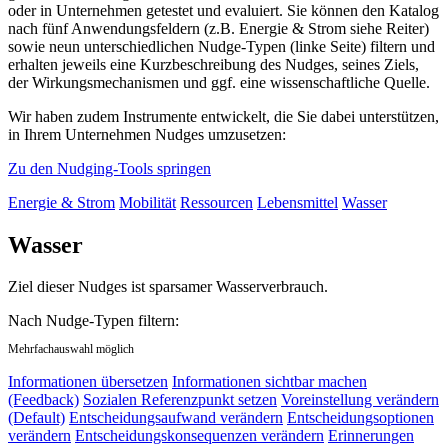
oder in Unternehmen getestet und evaluiert. Sie können den Katalog
nach fünf Anwendungsfeldern (z.B. Energie & Strom siehe Reiter)
sowie neun unterschiedlichen Nudge-Typen (linke Seite) filtern und
erhalten jeweils eine Kurzbeschreibung des Nudges, seines Ziels,
der Wirkungsmechanismen und ggf. eine wissenschaftliche Quelle.
Wir haben zudem Instrumente entwickelt, die Sie dabei unterstützen,
in Ihrem Unternehmen Nudges umzusetzen:
Zu den Nudging-Tools springen
Energie & Strom
Mobilität
Ressourcen
Lebensmittel
Wasser
Wasser
Ziel dieser Nudges ist sparsamer Wasserverbrauch.
Nach Nudge-Typen filtern:
Mehrfachauswahl möglich
Informationen übersetzen
Informationen sichtbar machen
(Feedback)
Sozialen Referenzpunkt setzen
Voreinstellung verändern
(Default)
Entscheidungsaufwand verändern
Entscheidungsoptionen
verändern
Entscheidungskonsequenzen verändern
Erinnerungen