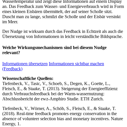
Wassertemperatur und zeigt diese Informationen auf einem Display
an. Das Feedback zum Wasser- und Energieverbrauch wird in Form
eines kleinen Eisbären übermittelt, der auf seiner Scholle sitzt.
Duscht man zu lange, schmilzt die Scholle und der Eisbär versinkt
im Meer.
Der Nudge ist wirksam durch das Feedback in Echtzeit als auch die
Übersetzung von Informationen in leicht verständliche Bildsprache.
Welche Wirkungsmechanismen sind bei diesem Nudge
relevant?
Informationen übersetzen
Informationen sichtbar machen
(Feedback)
Wissenschaftliche Quellen:
Tiefenbeck, V., Tasic, V., Schoeb, S., Degen, K., Goette, L.,
Fleisch, E., & Staake, T. (2013). Steigerung der Energieeffizienz
durch Verbrauchsfeedback bei der Warm-wassernutzung:
Abschlussbericht der ewz-Amphiro Studie. ETH Zurich.
Tiefenbeck, V., Wörner, A., Schöb, S., Fleisch, E., & Staake, T.
(2018). Real-time feedback promotes energy conservation in the
absence of volunteer selection bias and monetary incentives. Nature
Energy, 1.