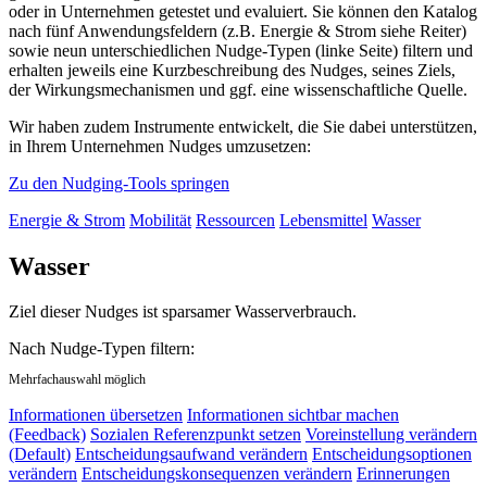
oder in Unternehmen getestet und evaluiert. Sie können den Katalog
nach fünf Anwendungsfeldern (z.B. Energie & Strom siehe Reiter)
sowie neun unterschiedlichen Nudge-Typen (linke Seite) filtern und
erhalten jeweils eine Kurzbeschreibung des Nudges, seines Ziels,
der Wirkungsmechanismen und ggf. eine wissenschaftliche Quelle.
Wir haben zudem Instrumente entwickelt, die Sie dabei unterstützen,
in Ihrem Unternehmen Nudges umzusetzen:
Zu den Nudging-Tools springen
Energie & Strom
Mobilität
Ressourcen
Lebensmittel
Wasser
Wasser
Ziel dieser Nudges ist sparsamer Wasserverbrauch.
Nach Nudge-Typen filtern:
Mehrfachauswahl möglich
Informationen übersetzen
Informationen sichtbar machen
(Feedback)
Sozialen Referenzpunkt setzen
Voreinstellung verändern
(Default)
Entscheidungsaufwand verändern
Entscheidungsoptionen
verändern
Entscheidungskonsequenzen verändern
Erinnerungen