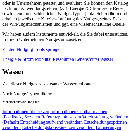
oder in Unternehmen getestet und evaluiert. Sie können den Katalog
nach fünf Anwendungsfeldern (z.B. Energie & Strom siehe Reiter)
sowie neun unterschiedlichen Nudge-Typen (linke Seite) filtern und
erhalten jeweils eine Kurzbeschreibung des Nudges, seines Ziels,
der Wirkungsmechanismen und ggf. eine wissenschaftliche Quelle.
Wir haben zudem Instrumente entwickelt, die Sie dabei unterstützen,
in Ihrem Unternehmen Nudges umzusetzen:
Zu den Nudging-Tools springen
Energie & Strom
Mobilität
Ressourcen
Lebensmittel
Wasser
Wasser
Ziel dieser Nudges ist sparsamer Wasserverbrauch.
Nach Nudge-Typen filtern:
Mehrfachauswahl möglich
Informationen übersetzen
Informationen sichtbar machen
(Feedback)
Sozialen Referenzpunkt setzen
Voreinstellung verändern
(Default)
Entscheidungsaufwand verändern
Entscheidungsoptionen
verändern
Entscheidungskonsequenzen verändern
Erinnerungen