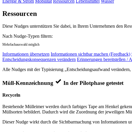
Energie & Strom
Mobilität
Ressourcen
Lebensmittel
Wasser
Ressourcen
Diese Nudges unterstützen Sie dabei, in Ihrem Unternehmen den Res
Nach Nudge-Typen filtern:
Mehrfachauswahl möglich
Informationen übersetzen
Informationen sichtbar machen (Feedback)
Entscheidungskonsequenzen verändern
Erinnerungen bereitstellen / A
Alle Nudges mit der Typisierung „Entscheidungsaufwand verändern, En
Müll-Kennzeichnung
In der Pilotphase getestet
Recyceln
Bestehende Mülleimer werden durch farbiges Tape am Henkel gekennz
Müllsorten bebildert. Dadurch wird die Zuordnung der jeweiligen Mül
Dieser Nudge wirkt durch die Sichtbarmachung von Informationen und