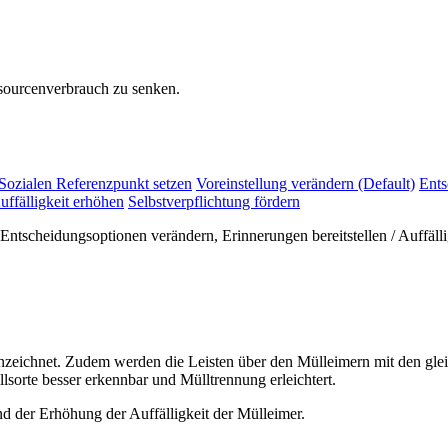
sourcenverbrauch zu senken.
Sozialen Referenzpunkt setzen
Voreinstellung verändern (Default)
Ents
uffälligkeit erhöhen
Selbstverpflichtung fördern
tscheidungsoptionen verändern, Erinnerungen bereitstellen / Auffällig
eichnet. Zudem werden die Leisten über den Mülleimern mit den gle
lsorte besser erkennbar und Mülltrennung erleichtert.
 der Erhöhung der Auffälligkeit der Mülleimer.