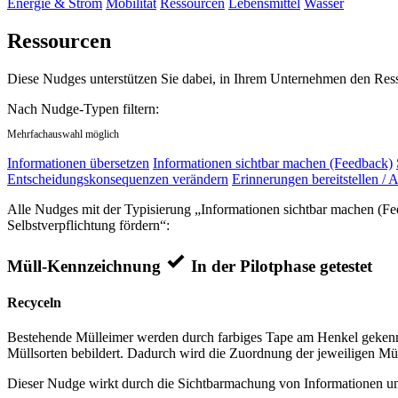
Energie & Strom
Mobilität
Ressourcen
Lebensmittel
Wasser
Ressourcen
Diese Nudges unterstützen Sie dabei, in Ihrem Unternehmen den Res
Nach Nudge-Typen filtern:
Mehrfachauswahl möglich
Informationen übersetzen
Informationen sichtbar machen (Feedback)
Entscheidungskonsequenzen verändern
Erinnerungen bereitstellen / A
Alle Nudges mit der Typisierung „Informationen sichtbar machen (Feed
Selbstverpflichtung fördern“:
Müll-Kennzeichnung
In der Pilotphase getestet
Recyceln
Bestehende Mülleimer werden durch farbiges Tape am Henkel gekennz
Müllsorten bebildert. Dadurch wird die Zuordnung der jeweiligen Mül
Dieser Nudge wirkt durch die Sichtbarmachung von Informationen und