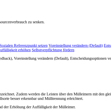
sourcenverbrauch zu senken.
Sozialen Referenzpunkt setzen
Voreinstellung verändern (Default)
Ents
uffälligkeit erhöhen
Selbstverpflichtung fördern
back), Voreinstellung verändern (Default), Entscheidungsoptionen verä
eichnet. Zudem werden die Leisten über den Mülleimern mit den gle
lsorte besser erkennbar und Mülltrennung erleichtert.
 der Erhöhung der Auffälligkeit der Mülleimer.