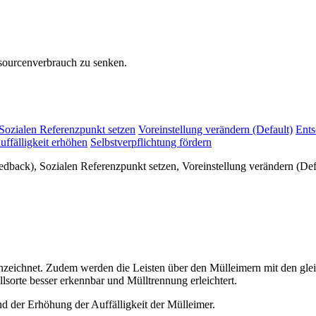
sourcenverbrauch zu senken.
Sozialen Referenzpunkt setzen
Voreinstellung verändern (Default)
Ents
uffälligkeit erhöhen
Selbstverpflichtung fördern
edback), Sozialen Referenzpunkt setzen, Voreinstellung verändern (De
eichnet. Zudem werden die Leisten über den Mülleimern mit den gle
lsorte besser erkennbar und Mülltrennung erleichtert.
 der Erhöhung der Auffälligkeit der Mülleimer.