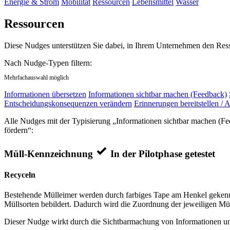
Energie & Strom
Mobilität
Ressourcen
Lebensmittel
Wasser
Ressourcen
Diese Nudges unterstützen Sie dabei, in Ihrem Unternehmen den Res
Nach Nudge-Typen filtern:
Mehrfachauswahl möglich
Informationen übersetzen
Informationen sichtbar machen (Feedback)
Entscheidungskonsequenzen verändern
Erinnerungen bereitstellen / A
Alle Nudges mit der Typisierung „Informationen sichtbar machen (Fe
fördern“:
Müll-Kennzeichnung
In der Pilotphase getestet
Recyceln
Bestehende Mülleimer werden durch farbiges Tape am Henkel gekennz
Müllsorten bebildert. Dadurch wird die Zuordnung der jeweiligen Mül
Dieser Nudge wirkt durch die Sichtbarmachung von Informationen und