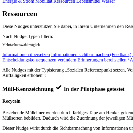
Energie & Strom
Mobilität
Ressourcen
Lebensmittel
Wasser
Ressourcen
Diese Nudges unterstützen Sie dabei, in Ihrem Unternehmen den Res
Nach Nudge-Typen filtern:
Mehrfachauswahl möglich
Informationen übersetzen
Informationen sichtbar machen (Feedback)
Entscheidungskonsequenzen verändern
Erinnerungen bereitstellen / A
Alle Nudges mit der Typisierung „Sozialen Referenzpunkt setzen, Vor
Auffälligkeit erhöhen“:
Müll-Kennzeichnung
In der Pilotphase getestet
Recyceln
Bestehende Mülleimer werden durch farbiges Tape am Henkel gekennz
Müllsorten bebildert. Dadurch wird die Zuordnung der jeweiligen Mül
Dieser Nudge wirkt durch die Sichtbarmachung von Informationen und