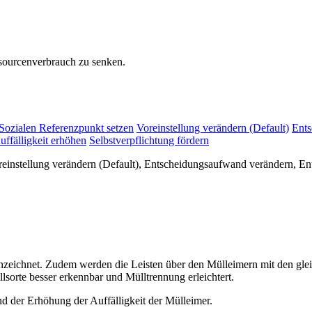
sourcenverbrauch zu senken.
Sozialen Referenzpunkt setzen
Voreinstellung verändern (Default)
Ents
uffälligkeit erhöhen
Selbstverpflichtung fördern
einstellung verändern (Default), Entscheidungsaufwand verändern, Ent
eichnet. Zudem werden die Leisten über den Mülleimern mit den gle
lsorte besser erkennbar und Mülltrennung erleichtert.
 der Erhöhung der Auffälligkeit der Mülleimer.